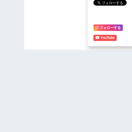
フォローする
YouTube
Malawi La
suspends 
FUM asks suppliers to