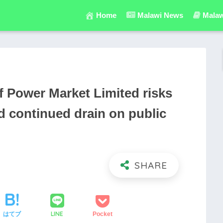
Home
Malawi News
Malaw
f Power Market Limited risks
and continued drain on public
LINE
はてブ
Pocket