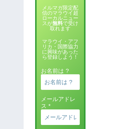
メルマガ限定配
信のマラウイ超
ローカルニュー
スが
無料
で受け
取れます
マラウイ・アフ
リカ・国際協力
に興味があった
ら登録しよう！
お名前は ?
メールアドレ
ス
*