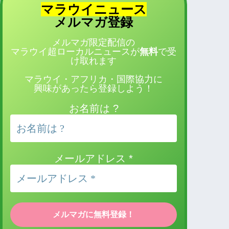
マラウイニュース
登録
メルマガ
メルマガ限定配信の
マラウイ超ローカルニュースが
無料
で受
け取れます
マラウイ・アフリカ・国際協力に
興味があったら登録しよう！
お名前は ?
メールアドレス
*