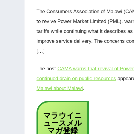
The Consumers Association of Malawi (CAMA
to revive Power Market Limited (PML), warni
tariffs while continuing what it describes a
improve service delivery. The concerns come
[…]
The post
CAMA warns that revival of Power M
continued drain on public resources
appeare
Malawi about Malawi
.
マラウイニ
ュース
メル
登録
マガ