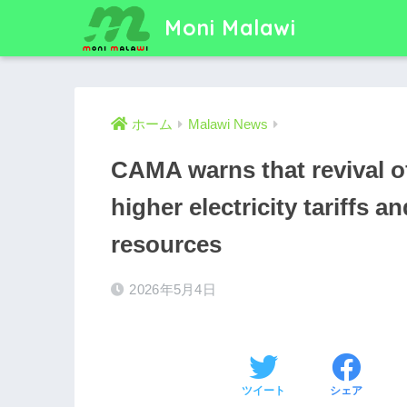
Moni Malawi
ホーム
Malawi News
CAMA warns that revival o
higher electricity tariffs 
resources
2026年5月4日
ツイート
シェア