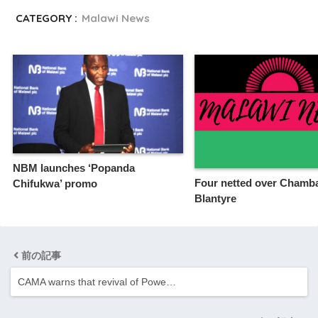
CATEGORY :
Malawi News
NBM launches ‘Popanda
Four netted over Chamba
Chifukwa’ promo
Blantyre
前の記事
CAMA warns that revival of Powe…