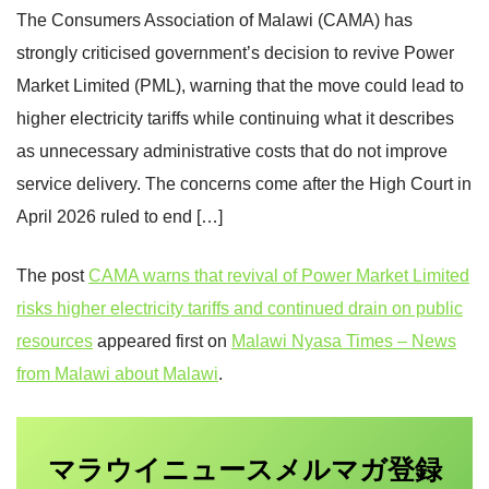
The Consumers Association of Malawi (CAMA) has
strongly criticised government’s decision to revive Power
Market Limited (PML), warning that the move could lead to
higher electricity tariffs while continuing what it describes
as unnecessary administrative costs that do not improve
service delivery. The concerns come after the High Court in
April 2026 ruled to end […]
The post
CAMA warns that revival of Power Market Limited
risks higher electricity tariffs and continued drain on public
resources
appeared first on
Malawi Nyasa Times – News
from Malawi about Malawi
.
マラウイニュース
登録
メルマガ