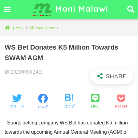
Moni Malawi
ホーム
Malawi News
WS Bet Donates K5 Million Towards
SWAM AGM
2026年6月24日
LINE
ツイート
シェア
はてブ
Pocket
Sports betting company WS Bet has donated K5 million
towards the upcoming Annual General Meeting (AGM) of