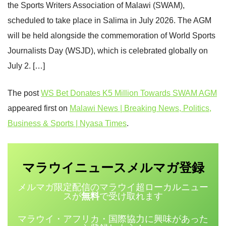
the Sports Writers Association of Malawi (SWAM),
scheduled to take place in Salima in July 2026. The AGM
will be held alongside the commemoration of World Sports
Journalists Day (WSJD), which is celebrated globally on
July 2. […]
The post
WS Bet Donates K5 Million Towards SWAM AGM
appeared first on
Malawi News | Breaking News, Politics,
Business & Sports | Nyasa Times
.
マラウイニュース
登録
メルマガ
メルマガ限定配信のマラウイ超ローカルニュー
スが
無料
で受け取れます
マラウイ・アフリカ・国際協力に興味があった