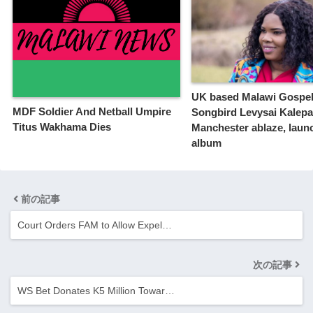
UK based Malawi Gospe
MDF Soldier And Netball Umpire
Songbird Levysai Kalepa
Titus Wakhama Dies
Manchester ablaze, laun
album
前の記事
Court Orders FAM to Allow Expel…
次の記事
WS Bet Donates K5 Million Towar…