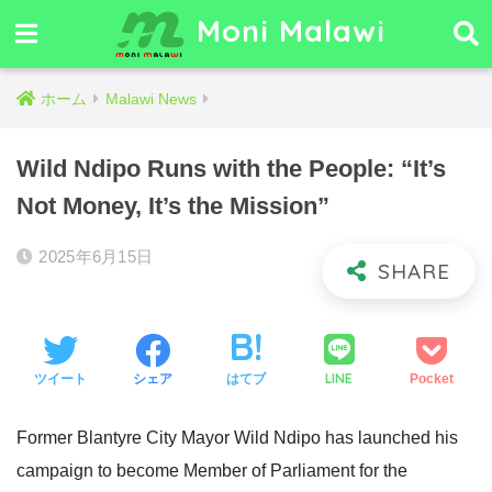
Moni Malawi
ホーム
Malawi News
Wild Ndipo Runs with the People: “It’s
Not Money, It’s the Mission”
2025年6月15日
LINE
ツイート
シェア
はてブ
Pocket
Former Blantyre City Mayor Wild Ndipo has launched his
campaign to become Member of Parliament for the