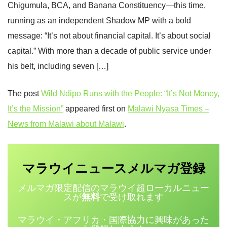
Chigumula, BCA, and Banana Constituency—this time,
running as an independent Shadow MP with a bold
message: “It’s not about financial capital. It’s about social
capital.” With more than a decade of public service under
his belt, including seven […]
The post
Wild Ndipo Runs with the People: “It’s Not Money,
It’s the Mission”
appeared first on
Malawi Nyasa Times –
News from Malawi about Malawi
.
マラウイニュース
登録
メルマガ
メルマガ限定配信のマラウイ超ローカルニュー
スが
無料
で受け取れます
マラウイ・アフリカ・国際協力に興味があった