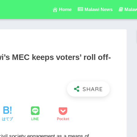
Home
Malawi News
Malaw
i’s MEC keeps voters’ roll off-
LINE
はてブ
Pocket
civil society engagement as a means of