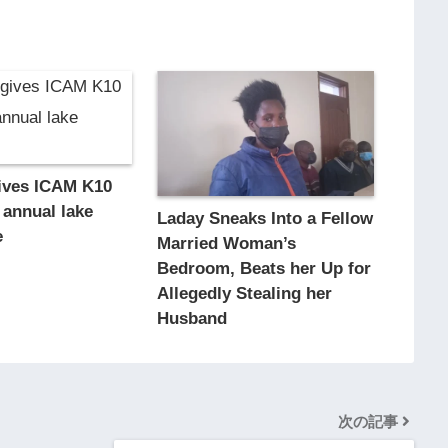
ives ICAM K10
r annual lake
Laday Sneaks Into a Fellow
e
Married Woman’s
Bedroom, Beats her Up for
Allegedly Stealing her
Husband
次の記事