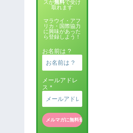
スが
無料
で受け
取れます
マラウイ・アフ
リカ・国際協力
に興味があった
ら登録しよう！
お名前は ?
メールアドレ
ス
*