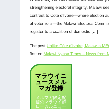
strengthening electoral integrity, Malawi se
contrast to Côte d’Ivoire—where election a
of voter rolls—the Malawi Electoral Commis
register to a coalition of domestic […]
The post
Unlike Côte d’Ivoire, Malawi’s MEC
first on
Malawi Nyasa Times – News from M
マラウイニ
ュース
メル
登録
マガ
メルマガ限定配
信のマラウイ超
ローカルニュー