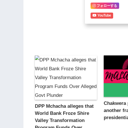
フォローする
YouTube
Chakwera 
DPP Mchacha alleges that
another fr
World Bank Froze Shire
presidenti
Valley Transformation
Program Funds Over