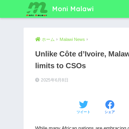
Moni Malawi
ホーム
Malawi News
Unlike Côte d’Ivoire, Malaw
limits to CSOs
2025年6月8日
ツイート
シェア
While many African nations are embracing 