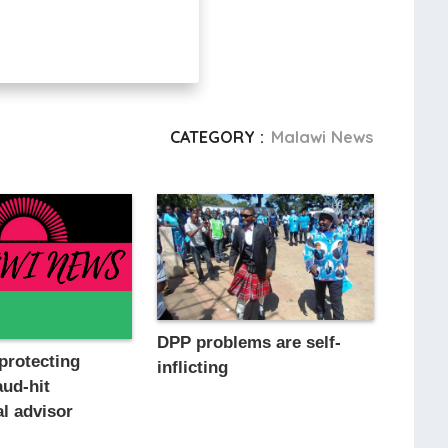
CATEGORY :
Malawi News
DPP problems are self-
protecting
inflicting
aud-hit
al advisor