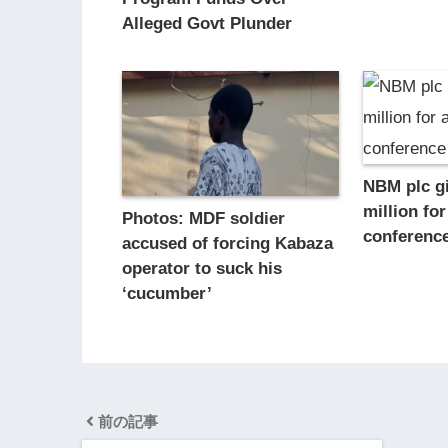
Alleged Govt Plunder
NBM plc g
million fo
Photos: MDF soldier
conferenc
accused of forcing Kabaza
operator to suck his
‘cucumber’
前の記事