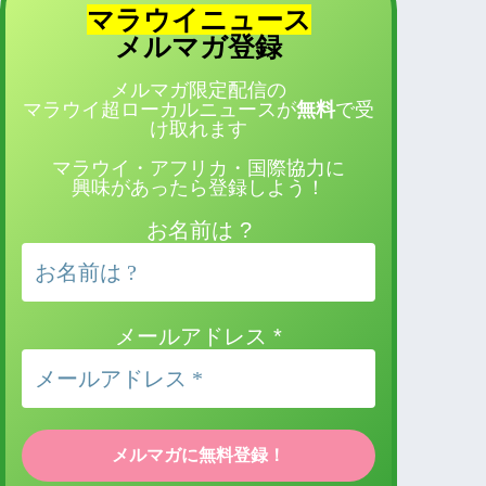
マラウイニュース
登録
メルマガ
メルマガ限定配信の
マラウイ超ローカルニュースが
無料
で受
け取れます
マラウイ・アフリカ・国際協力に
興味があったら登録しよう！
お名前は ?
メールアドレス
*