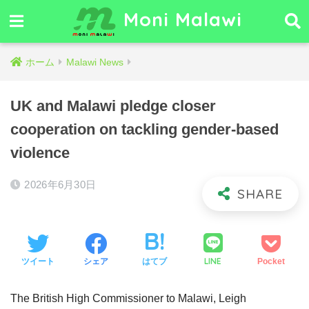
Moni Malawi
ホーム
Malawi News
UK and Malawi pledge closer
cooperation on tackling gender‑based
violence
2026年6月30日
LINE
ツイート
シェア
はてブ
Pocket
The British High Commissioner to Malawi, Leigh