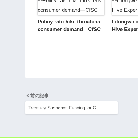
Policy rate hike threatens
Lilongwe c
consumer demand—CfSC
Hive Exper
前の記事
Treasury Suspends Funding for G…