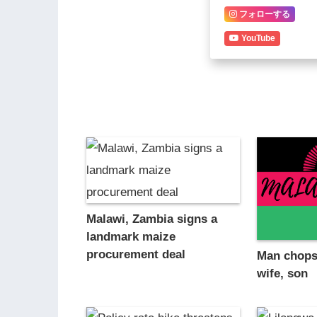
フォローする
YouTube
Malawi, Zambia signs a
landmark maize
procurement deal
Man chops
wife, son