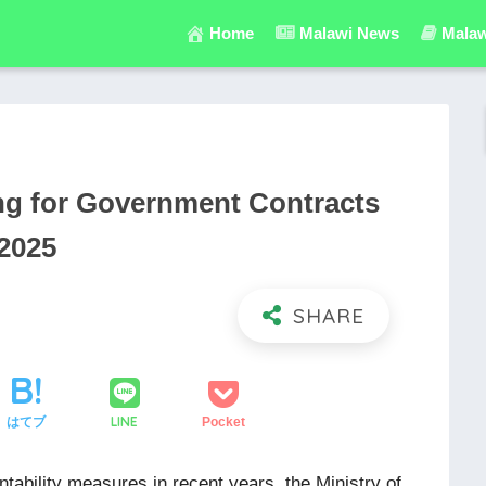
Home
Malawi News
Malaw
g for Government Contracts
2025
LINE
はてブ
Pocket
ntability measures in recent years, the Ministry of