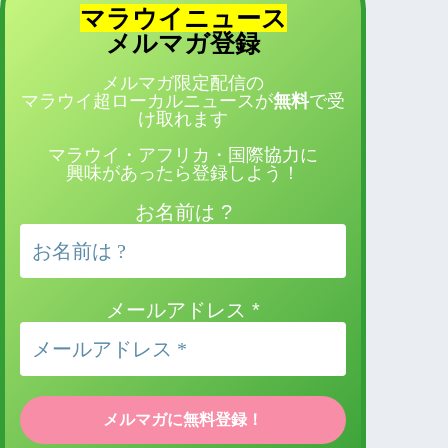
マラウイニュース
登録
メルマガ
メルマガ限定配信の
マラウイ超ローカルニュースが
無料
で受
け取れます
マラウイ・アフリカ・国際協力に
興味があったら登録しよう！
お名前は ?
メールアドレス
*