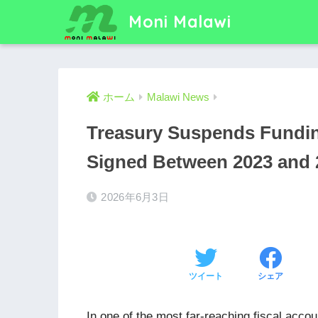
Moni Malawi
ホーム
Malawi News
Treasury Suspends Fundin
Signed Between 2023 and 
2026年6月3日
ツイート
シェア
In one of the most far-reaching fiscal accou