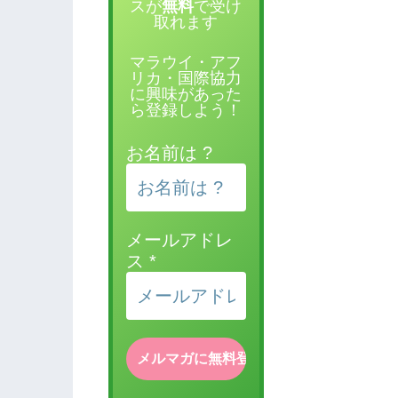
スが
無料
で受け
取れます
マラウイ・アフ
リカ・国際協力
に興味があった
ら登録しよう！
お名前は ?
メールアドレ
ス
*