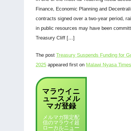
Finance, Economic Planning and Decentral
contracts signed over a two-year period, ra
in public resources may have been committe
Treasury Cliff […]
The post
Treasury Suspends Funding for G
2025
appeared first on
Malawi Nyasa Times
マラウイニ
ュース
メル
登録
マガ
メルマガ限定配
信のマラウイ超
ローカルニュー