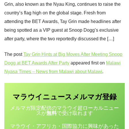
Grin, also known as the Nyau King, continues to raise the
country’s flag high on the global stage. Fresh from
attending the BET Awards, Tay Grin made headlines after
being spotted as a VIP guest at Snoop Dogg’s exclusive
after party, where the two reportedly discussed the […]
The post
Tay Grin Hints at Big Moves After Meeting Snoop
Dogg at BET Awards After Party
appeared first on
Malawi
Nyasa Times – News from Malawi about Malawi
.
マラウイニュース
登録
メルマガ
メルマガ限定配信のマラウイ超ローカルニュー
スが
無料
で受け取れます
マラウイ・アフリカ・国際協力に興味があった