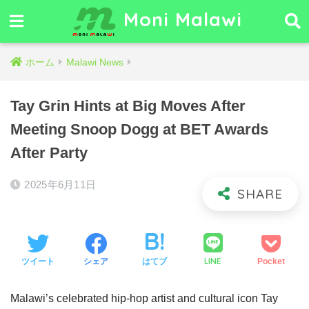
Moni Malawi
ホーム
Malawi News
Tay Grin Hints at Big Moves After
Meeting Snoop Dogg at BET Awards
After Party
2025年6月11日
LINE
ツイート
シェア
はてブ
Pocket
Malawi’s celebrated hip-hop artist and cultural icon Tay