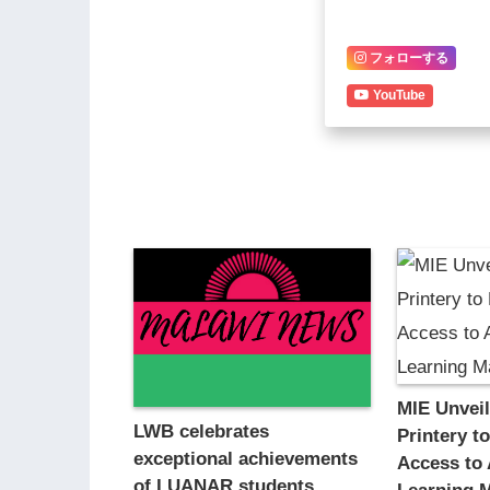
フォローする
YouTube
MIE Unvei
LWB celebrates
Printery t
exceptional achievements
Access to 
of LUANAR students