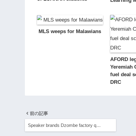
Learning M
MLS weeps for Malawians
AFORD leg
Yeremiah 
fuel deal 
DRC
前の記事
Speaker brands Dzombe factory q…