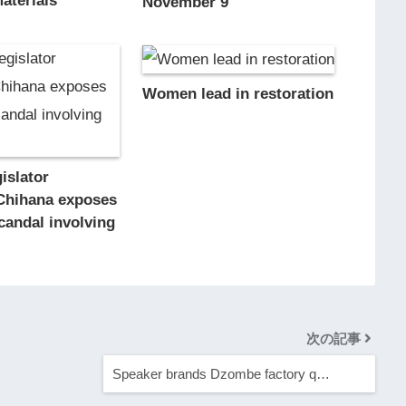
aterials
November 9
Women lead in restoration
islator
Chihana exposes
scandal involving
次の記事
Speaker brands Dzombe factory q…