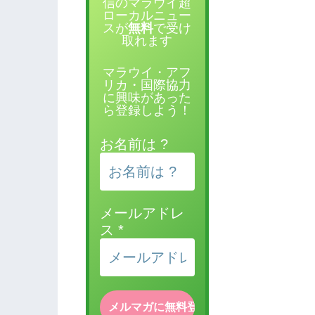
信のマラウイ超
ローカルニュー
スが
無料
で受け
取れます
マラウイ・アフ
リカ・国際協力
に興味があった
ら登録しよう！
お名前は ?
メールアドレ
ス
*