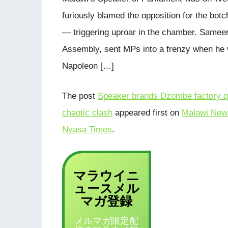
furiously blamed the opposition for the botch
— triggering uproar in the chamber. Samee
Assembly, sent MPs into a frenzy when he
Napoleon […]
The post
Speaker brands Dzombe factory qu
chaotic clash
appeared first on
Malawi News
Nyasa Times
.
マラウイニ
ュース
メル
登録
マガ
メルマガ限定配