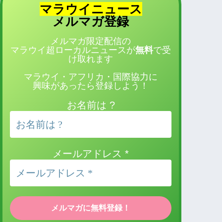
マラウイニュース
登録
メルマガ
メルマガ限定配信の
マラウイ超ローカルニュースが
無料
で受
け取れます
マラウイ・アフリカ・国際協力に
興味があったら登録しよう！
お名前は ?
メールアドレス
*