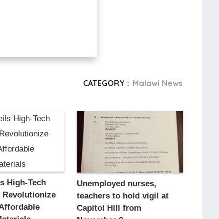
CATEGORY :
Malawi News
ls High-Tech
Unemployed nurses,
o Revolutionize
teachers to hold vigil at
Affordable
Capitol Hill from