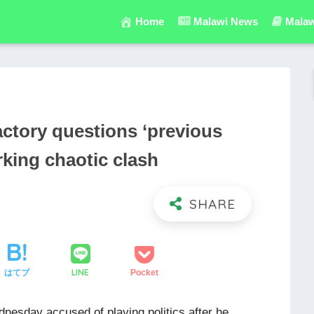
Home
Malawi News
Malaw
ctory questions ‘previous
rking chaotic clash
LINE
はてブ
Pocket
esday accused of playing politics after he