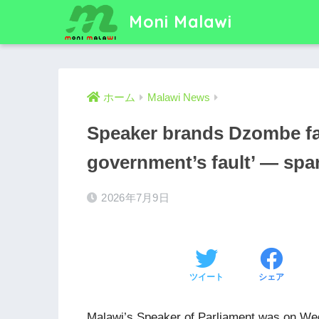
Moni Malawi
ホーム
Malawi News
Speaker brands Dzombe fa
government’s fault’ — spa
2026年7月9日
ツイート
シェア
Malawi’s Speaker of Parliament was on Wedn