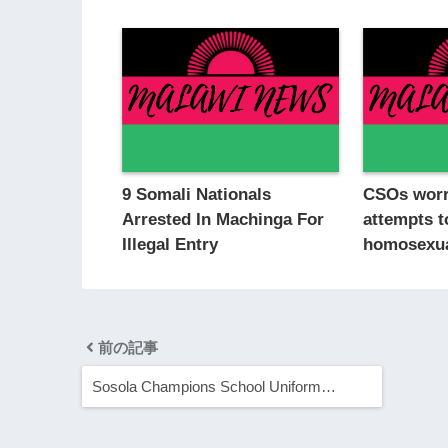
9 Somali Nationals
CSOs worr
Arrested In Machinga For
attempts t
Illegal Entry
homosexua
前の記事
Sosola Champions School Uniform…