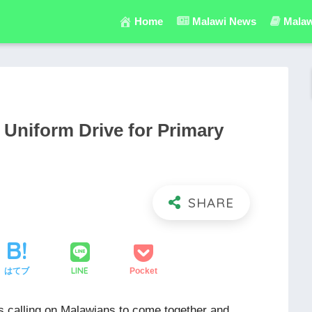
Home
Malawi News
Malaw
Uniform Drive for Primary
LINE
はてブ
Pocket
s calling on Malawians to come together and