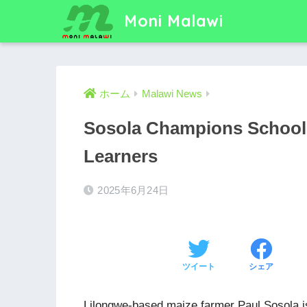
Moni Malawi
ホーム
Malawi News
Sosola Champions School 
Learners
2025年6月24日
ツイート
シェア
Lilongwe-based maize farmer Paul Sosola i