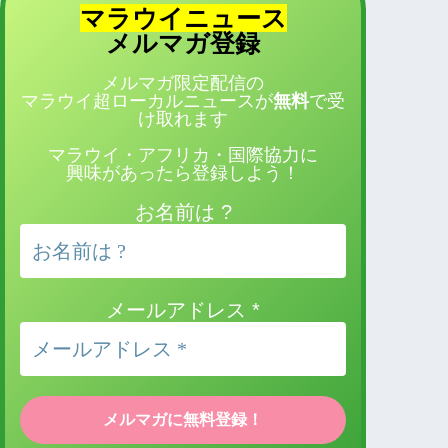
マラウイニュース
登録
メルマガ
メルマガ限定配信の
マラウイ超ローカルニュースが
無料
で受
け取れます
マラウイ・アフリカ・国際協力に
興味があったら登録しよう！
お名前は ?
メールアドレス
*