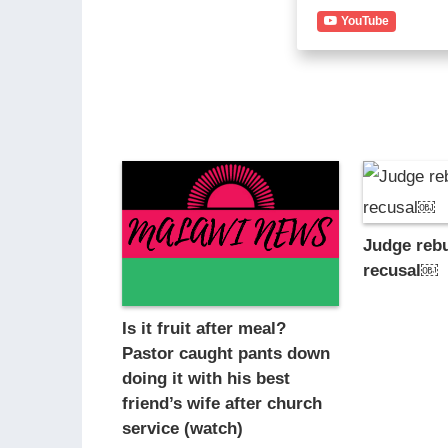
YouTube
Judge reb
recusal￼
Is it fruit after meal?
Pastor caught pants down
doing it with his best
friend’s wife after church
service (watch)