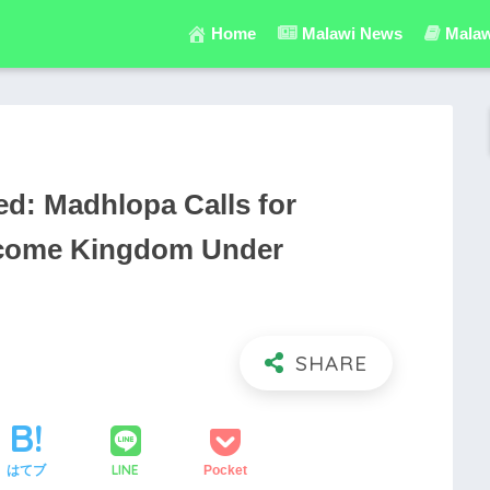
Home
Malawi News
Malaw
ed: Madhlopa Calls for
ecome Kingdom Under
LINE
はてブ
Pocket