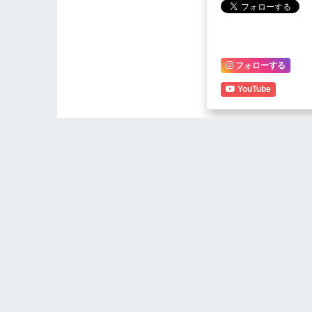
フォローする
YouTube
UTM’s Mt
Nankhumwa, Jeffrey wa
Congratul