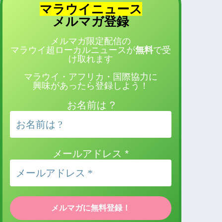
マラウイニュース
登録
メルマガ
メルマガ限定配信の
マラウイ超ローカルニュースが
無料
で受
け取れます
マラウイ・アフリカ・国際協力に
興味があったら登録しよう！
お名前は ?
メールアドレス
*