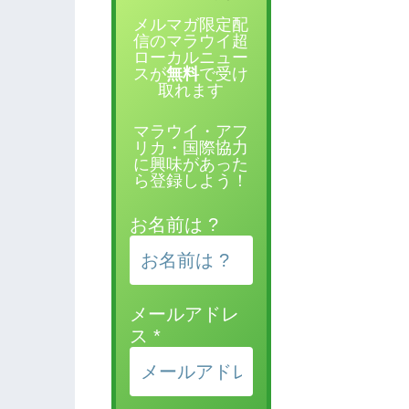
メルマガ限定配
信のマラウイ超
ローカルニュー
スが
無料
で受け
取れます
マラウイ・アフ
リカ・国際協力
に興味があった
ら登録しよう！
お名前は ?
メールアドレ
ス
*