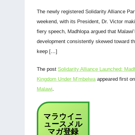
The newly registered Solidarity Alliance Pa
weekend, with its President, Dr. Victor mak
fiery speech, Madhlopa argued that Malawi’s
development consistently skewed toward the
keep […]
The post
Solidarity Alliance Launched: Ma
Kingdom Under M’mbelwa
appeared first o
Malawi
.
マラウイニ
ュース
メル
登録
マガ