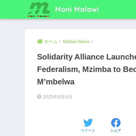
Moni Malawi
ホーム
Malawi News
Solidarity Alliance Launch
Federalism, Mzimba to B
M’mbelwa
2025年6月4日
ツイート
シェア