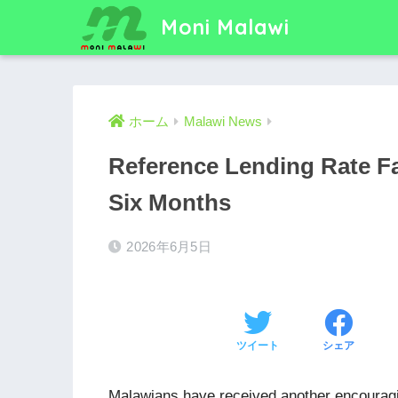
Moni Malawi
ホーム
Malawi News
Reference Lending Rate Fa
Six Months
2026年6月5日
ツイート
シェア
Malawians have received another encourag