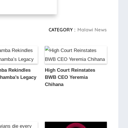
CATEGORY :
Malawi News
ba Rekindles
High Court Reinstates
chamba’s Legacy
BWB CEO Yeremia
Chihana