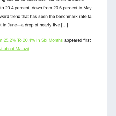
 to 20.4 percent, down from 20.6 percent in May.
ward trend that has seen the benchmark rate fall
t in June—a drop of nearly five […]
om 25.2% To 20.4% In Six Months
appeared first
i about Malawi
.