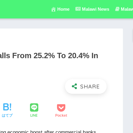
Home
Malawi News
Malaw
lls From 25.2% To 20.4% In
LINE
はてブ
Pocket
ing economic boost after commercial banks