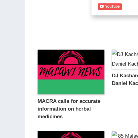
YouTube
DJ Kacham
Daniel Ka
MACRA calls for accurate
information on herbal
medicines