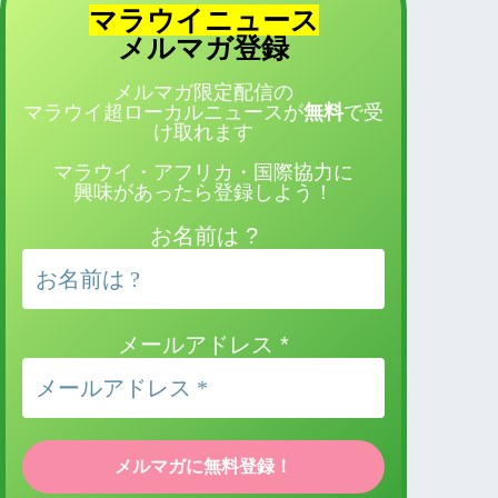
マラウイニュース
登録
メルマガ
メルマガ限定配信の
マラウイ超ローカルニュースが
無料
で受
け取れます
マラウイ・アフリカ・国際協力に
興味があったら登録しよう！
お名前は ?
メールアドレス
*