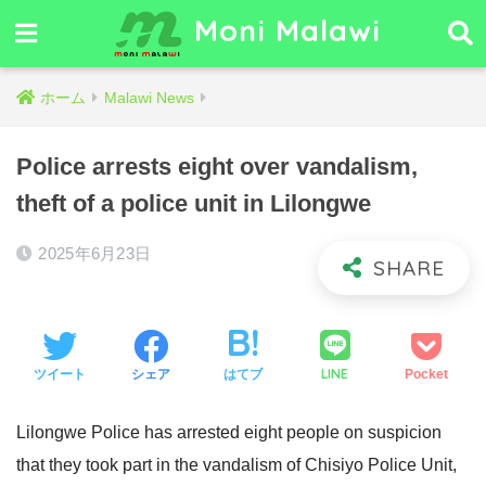
Moni Malawi
ホーム
Malawi News
Police arrests eight over vandalism,
theft of a police unit in Lilongwe
2025年6月23日
LINE
ツイート
シェア
はてブ
Pocket
Lilongwe Police has arrested eight people on suspicion
that they took part in the vandalism of Chisiyo Police Unit,