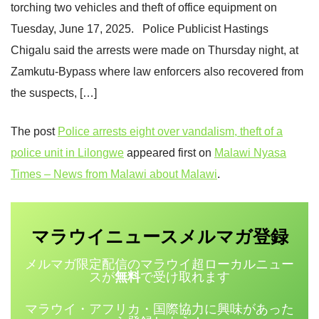
torching two vehicles and theft of office equipment on
Tuesday, June 17, 2025. Police Publicist Hastings
Chigalu said the arrests were made on Thursday night, at
Zamkutu-Bypass where law enforcers also recovered from
the suspects, […]
The post
Police arrests eight over vandalism, theft of a
police unit in Lilongwe
appeared first on
Malawi Nyasa
Times – News from Malawi about Malawi
.
マラウイニュース
登録
メルマガ
メルマガ限定配信のマラウイ超ローカルニュー
スが
無料
で受け取れます
マラウイ・アフリカ・国際協力に興味があった