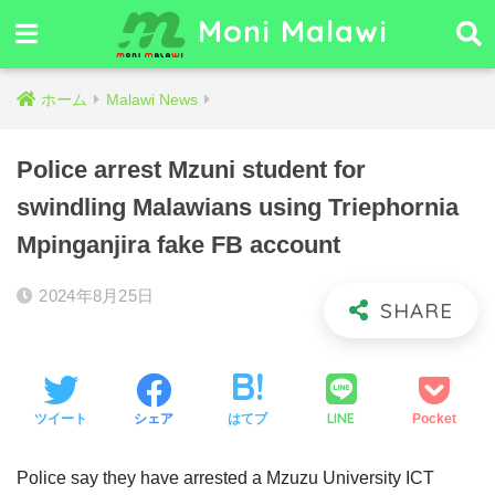
Moni Malawi
ホーム
Malawi News
Police arrest Mzuni student for
swindling Malawians using Triephornia
Mpinganjira fake FB account
2024年8月25日
LINE
ツイート
シェア
はてブ
Pocket
Police say they have arrested a Mzuzu University ICT