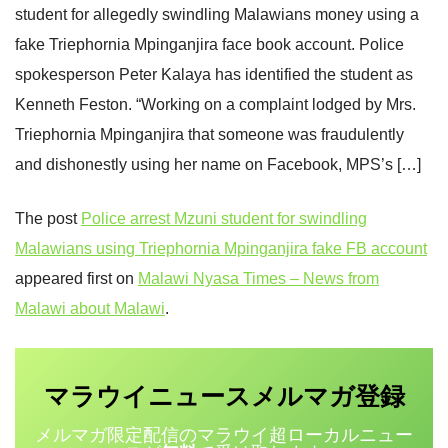
student for allegedly swindling Malawians money using a
fake Triephornia Mpinganjira face book account. Police
spokesperson Peter Kalaya has identified the student as
Kenneth Feston. “Working on a complaint lodged by Mrs.
Triephornia Mpinganjira that someone was fraudulently
and dishonestly using her name on Facebook, MPS’s […]
The post
Police arrest Mzuni student for swindling
Malawians using Triephornia Mpinganjira fake FB account
appeared first on
Malawi Nyasa Times – News from
Malawi about Malawi
.
マラウイニュース
登録
メルマガ
メルマガ限定配信のマラウイ超ローカルニュー