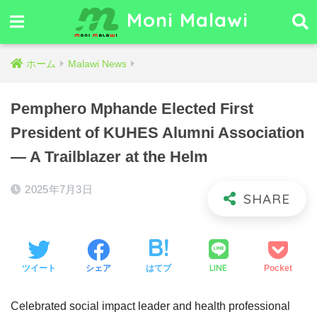
Moni Malawi
ホーム
Malawi News
Pemphero Mphande Elected First
President of KUHES Alumni Association
— A Trailblazer at the Helm
2025年7月3日
LINE
ツイート
シェア
はてブ
Pocket
Celebrated social impact leader and health professional