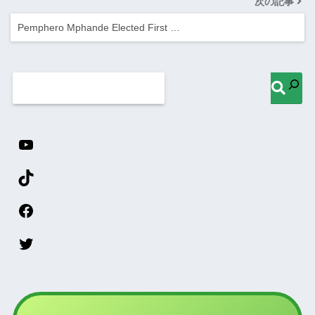
次の記事
Pemphero Mphande Elected First …