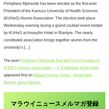
Pemphero Mphande has been elected as the first-ever
President of the Kamuzu University of Health Sciences
(KUHeS) Alumni Association. The election took place
Wednesday evening during a grand cocktail event hosted
by KUHeS at Amaryllis Hotel in Blantyre. The newly
constituted association brings together alumni from the
university’s […]
The post
Pemphero Mphande Elected First President of
KUHES Alumni Association — A Trailblazer at the Helm
appeared first on
Malawi Nyasa Times – News from
Malawi about Malawi
.
マラウイニュース
登録
メルマガ