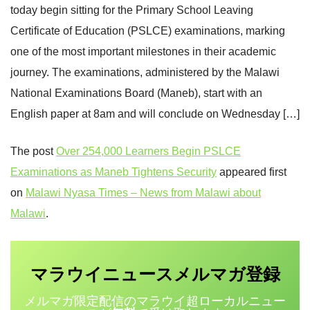
today begin sitting for the Primary School Leaving
Certificate of Education (PSLCE) examinations, marking
one of the most important milestones in their academic
journey. The examinations, administered by the Malawi
National Examinations Board (Maneb), start with an
English paper at 8am and will conclude on Wednesday […]
The post
Over 254,000 Learners Begin PSLCE
Examinations as Maneb Tightens Security
appeared first
on
Malawi Nyasa Times – News from Malawi about
Malawi
.
マラウイニュース
登録
メルマガ
メルマガ限定配信のマラウイ超ローカルニュー