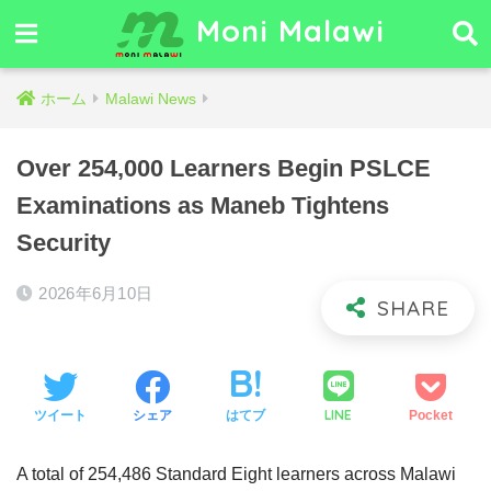
Moni Malawi
ホーム
Malawi News
Over 254,000 Learners Begin PSLCE
Examinations as Maneb Tightens
Security
2026年6月10日
LINE
ツイート
シェア
はてブ
Pocket
A total of 254,486 Standard Eight learners across Malawi