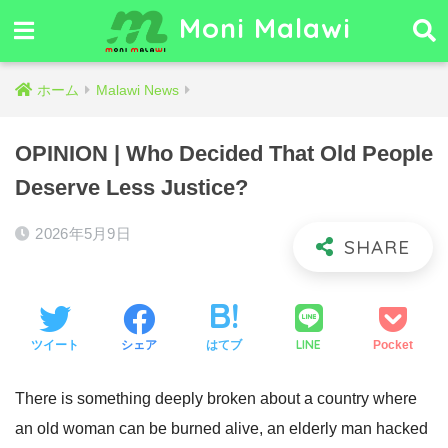
Moni Malawi
ホーム
Malawi News
OPINION | Who Decided That Old People
Deserve Less Justice?
2026年5月9日
LINE
ツイート
シェア
はてブ
Pocket
There is something deeply broken about a country where
an old woman can be burned alive, an elderly man hacked