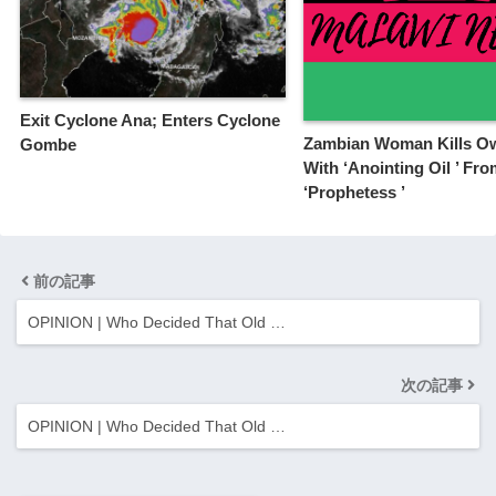
Exit Cyclone Ana; Enters Cyclone
Zambian Woman Kills O
Gombe
With ‘Anointing Oil ’ Fr
‘Prophetess ’
前の記事
OPINION | Who Decided That Old …
次の記事
OPINION | Who Decided That Old …