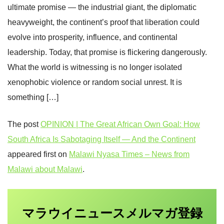
ultimate promise — the industrial giant, the diplomatic
heavyweight, the continent’s proof that liberation could
evolve into prosperity, influence, and continental
leadership. Today, that promise is flickering dangerously.
What the world is witnessing is no longer isolated
xenophobic violence or random social unrest. It is
something […]
The post
OPINION | The Great African Own Goal: How
South Africa Is Sabotaging Itself — And the Continent
appeared first on
Malawi Nyasa Times – News from
Malawi about Malawi
.
マラウイニュース
登録
メルマガ