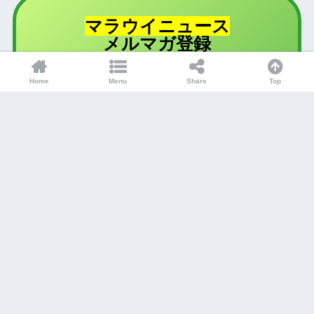
マラウイニュース
登録
メルマガ
メルマガ限定配信の
Home
Menu
Share
Top
マラウイ超ローカルニュースが
無料
で受け取
れます
マラウイ・アフリカ・国際協力に
興味があったら登録しよう！
お名前は ?
Instagram
YouTube
Facebook
Twitter
メールアドレス
*