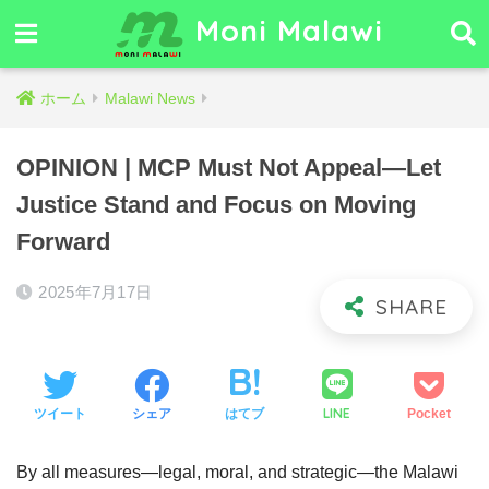
Moni Malawi
ホーム
Malawi News
OPINION | MCP Must Not Appeal—Let
Justice Stand and Focus on Moving
Forward
2025年7月17日
LINE
ツイート
シェア
はてブ
Pocket
By all measures—legal, moral, and strategic—the Malawi