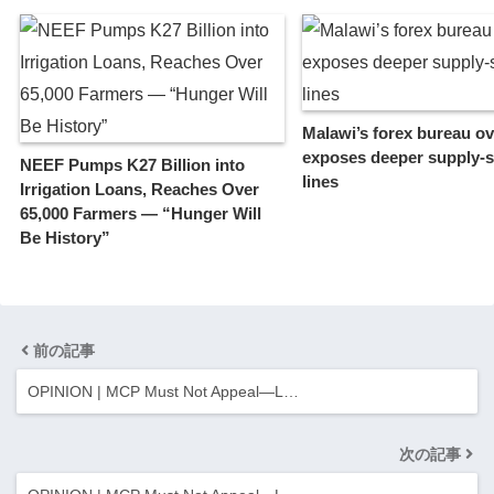
Malawi’s forex bureau o
exposes deeper supply‑si
NEEF Pumps K27 Billion into
lines
Irrigation Loans, Reaches Over
65,000 Farmers — “Hunger Will
Be History”
前の記事
OPINION | MCP Must Not Appeal—L…
次の記事