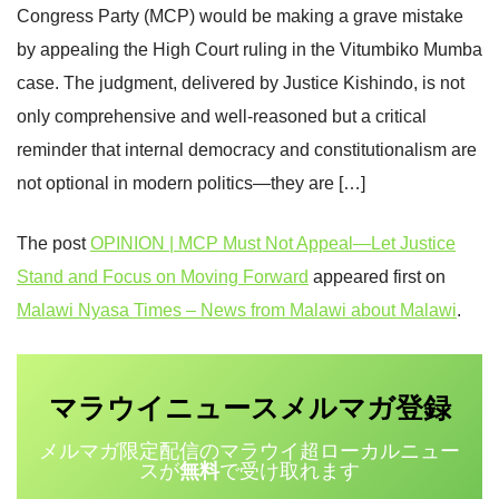
Congress Party (MCP) would be making a grave mistake
by appealing the High Court ruling in the Vitumbiko Mumba
case. The judgment, delivered by Justice Kishindo, is not
only comprehensive and well-reasoned but a critical
reminder that internal democracy and constitutionalism are
not optional in modern politics—they are […]
The post
OPINION | MCP Must Not Appeal—Let Justice
Stand and Focus on Moving Forward
appeared first on
Malawi Nyasa Times – News from Malawi about Malawi
.
マラウイニュース
登録
メルマガ
メルマガ限定配信のマラウイ超ローカルニュー
スが
無料
で受け取れます