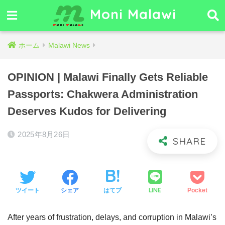
Moni Malawi
ホーム
Malawi News
OPINION | Malawi Finally Gets Reliable
Passports: Chakwera Administration
Deserves Kudos for Delivering
2025年8月26日
LINE
ツイート
シェア
はてブ
Pocket
After years of frustration, delays, and corruption in Malawi’s