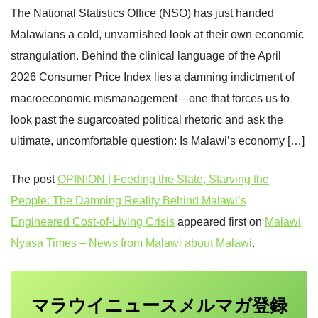
The National Statistics Office (NSO) has just handed
Malawians a cold, unvarnished look at their own economic
strangulation. Behind the clinical language of the April
2026 Consumer Price Index lies a damning indictment of
macroeconomic mismanagement—one that forces us to
look past the sugarcoated political rhetoric and ask the
ultimate, uncomfortable question: Is Malawi’s economy […]
The post
OPINION | Feeding the State, Starving the
People: The Damning Reality Behind Malawi’s
Engineered Cost-of-Living Crisis
appeared first on
Malawi
Nyasa Times – News from Malawi about Malawi
.
マラウイニュース
登録
メルマガ