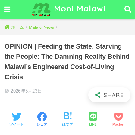
Moni Malawi
ホーム
Malawi News
OPINION | Feeding the State, Starving
the People: The Damning Reality Behind
Malawi’s Engineered Cost-of-Living
Crisis
2026年5月23日
LINE
ツイート
シェア
はてブ
Pocket