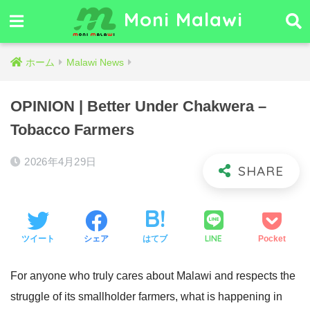
Moni Malawi
ホーム
Malawi News
OPINION | Better Under Chakwera –
Tobacco Farmers
2026年4月29日
LINE
ツイート
シェア
はてブ
Pocket
For anyone who truly cares about Malawi and respects the
struggle of its smallholder farmers, what is happening in