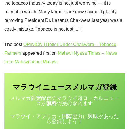
the tobacco industry today is not just worrying — it is
painful to watch. Many farmers are now saying it plainly:
removing President Dr. Lazarus Chakwera last year was a
costly mistake. Tobacco is not just […]
The post
OPINION | Better Under Chakwera – Tobacco
Farmers
appeared first on
Malawi Nyasa Times – News
from Malawi about Malawi
.
マラウイニュース
登録
メルマガ
メルマガ限定配信のマラウイ超ローカルニュー
スが
無料
で受け取れます
マラウイ・アフリカ・国際協力に興味があった
ら登録しよう！