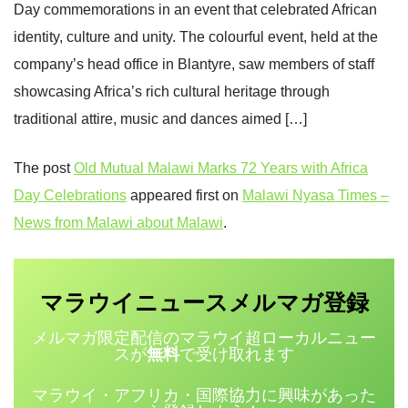
Day commemorations in an event that celebrated African
identity, culture and unity. The colourful event, held at the
company’s head office in Blantyre, saw members of staff
showcasing Africa’s rich cultural heritage through
traditional attire, music and dances aimed […]
The post
Old Mutual Malawi Marks 72 Years with Africa
Day Celebrations
appeared first on
Malawi Nyasa Times –
News from Malawi about Malawi
.
マラウイニュース
登録
メルマガ
メルマガ限定配信のマラウイ超ローカルニュー
スが
無料
で受け取れます
マラウイ・アフリカ・国際協力に興味があった