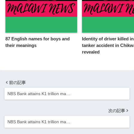
87 English names for boys and
Identity of driver killed in
their meanings
tanker accident in Chik
revealed
前の記事
NBS Bank attains K1 trillion ma…
次の記事
NBS Bank attains K1 trillion ma…