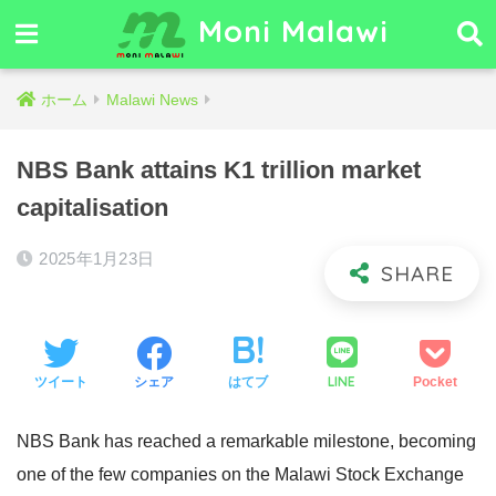
Moni Malawi
ホーム
Malawi News
NBS Bank attains K1 trillion market
capitalisation
2025年1月23日
LINE
ツイート
シェア
はてブ
Pocket
NBS Bank has reached a remarkable milestone, becoming
one of the few companies on the Malawi Stock Exchange