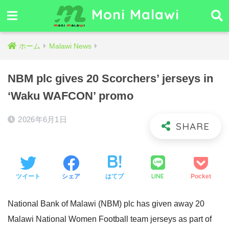
Moni Malawi
ホーム
Malawi News
NBM plc gives 20 Scorchers’ jerseys in
‘Waku WAFCON’ promo
2026年6月1日
LINE
ツイート
シェア
はてブ
Pocket
National Bank of Malawi (NBM) plc has given away 20
Malawi National Women Football team jerseys as part of