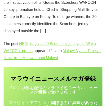
the first activation of its ‘Guess the Scorchers WAFCON
Jersey’ promotion held at Chichiri Shopping Mall Service
Centre in Blantyre on Friday. To emerge winners, the 20
customers correctly identified the Scorchers’ jersey
displayed outside the […]
The post
NBM plc gives 20 Scorchers’ jerseys in ‘Waku
WAFCON’ promo
appeared first on
Malawi Nyasa Times –
News from Malawi about Malawi
.
マラウイニュース
登録
メルマガ
メルマガ限定配信のマラウイ超ローカルニュー
スが
無料
で受け取れます
マラウイ・アフリカ・国際協力に興味があった