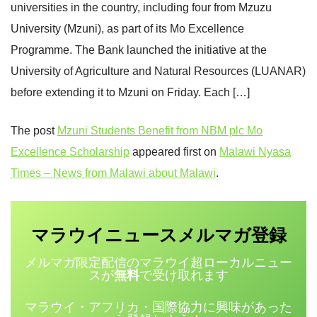
universities in the country, including four from Mzuzu
University (Mzuni), as part of its Mo Excellence
Programme. The Bank launched the initiative at the
University of Agriculture and Natural Resources (LUANAR)
before extending it to Mzuni on Friday. Each […]
The post
Mzuni Students Benefit from NBM plc Mo
Excellence Scholarship
appeared first on
Malawi Nyasa
Times – News from Malawi about Malawi
.
マラウイニュース
登録
メルマガ
メルマガ限定配信のマラウイ超ローカルニュー
スが
無料
で受け取れます
マラウイ・アフリカ・国際協力に興味があった