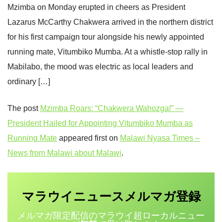
Mzimba on Monday erupted in cheers as President
Lazarus McCarthy Chakwera arrived in the northern district
for his first campaign tour alongside his newly appointed
running mate, Vitumbiko Mumba. At a whistle-stop rally in
Mabilabo, the mood was electric as local leaders and
ordinary […]
The post
Mzimba Roars: “Chakwera Wahozga!” —
President Hailed for Appointing Vitumbiko Mumba as
Running Mate
appeared first on
Malawi Nyasa Times –
News from Malawi about Malawi
.
マラウイニュース
登録
メルマガ
メルマガ限定配信のマラウイ超ローカルニュー