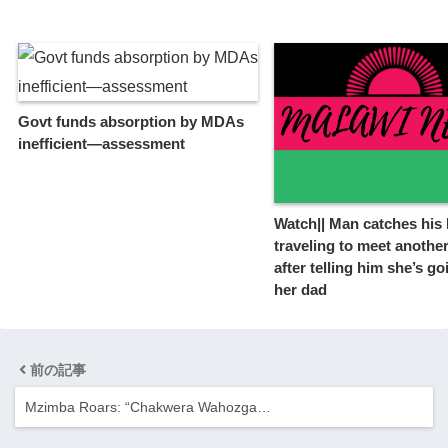
Govt funds absorption by MDAs
inefficient—assessment
Watch|| Man catches his
traveling to meet anothe
after telling him she’s go
her dad
前の記事
Mzimba Roars: “Chakwera Wahozga…