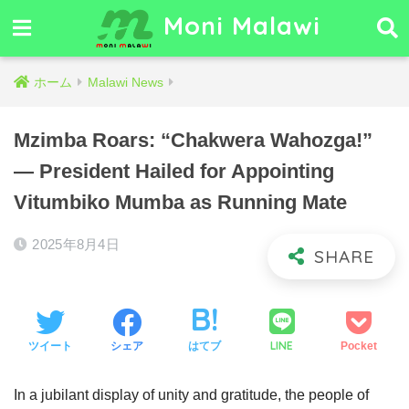
Moni Malawi
ホーム
Malawi News
Mzimba Roars: “Chakwera Wahozga!”
— President Hailed for Appointing
Vitumbiko Mumba as Running Mate
2025年8月4日
LINE
ツイート
シェア
はてブ
Pocket
In a jubilant display of unity and gratitude, the people of