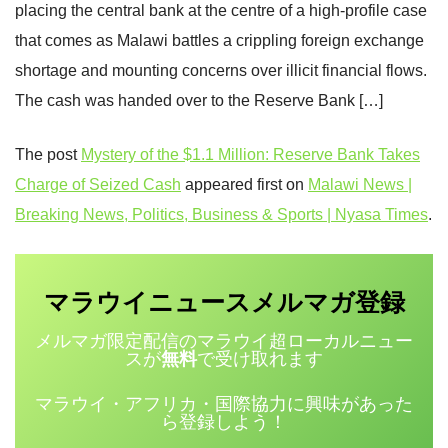
placing the central bank at the centre of a high-profile case
that comes as Malawi battles a crippling foreign exchange
shortage and mounting concerns over illicit financial flows.
The cash was handed over to the Reserve Bank […]
The post
Mystery of the $1.1 Million: Reserve Bank Takes
Charge of Seized Cash
appeared first on
Malawi News |
Breaking News, Politics, Business & Sports | Nyasa Times
.
マラウイニュース
登録
メルマガ
メルマガ限定配信のマラウイ超ローカルニュー
スが
無料
で受け取れます
マラウイ・アフリカ・国際協力に興味があった
ら登録しよう！