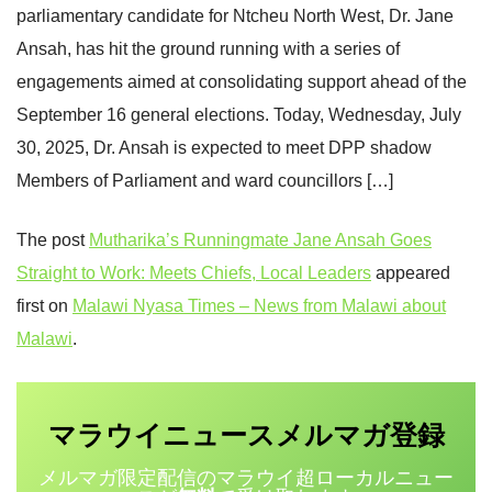
parliamentary candidate for Ntcheu North West, Dr. Jane
Ansah, has hit the ground running with a series of
engagements aimed at consolidating support ahead of the
September 16 general elections. Today, Wednesday, July
30, 2025, Dr. Ansah is expected to meet DPP shadow
Members of Parliament and ward councillors […]
The post
Mutharika’s Runningmate Jane Ansah Goes
Straight to Work: Meets Chiefs, Local Leaders
appeared
first on
Malawi Nyasa Times – News from Malawi about
Malawi
.
マラウイニュース
登録
メルマガ
メルマガ限定配信のマラウイ超ローカルニュー