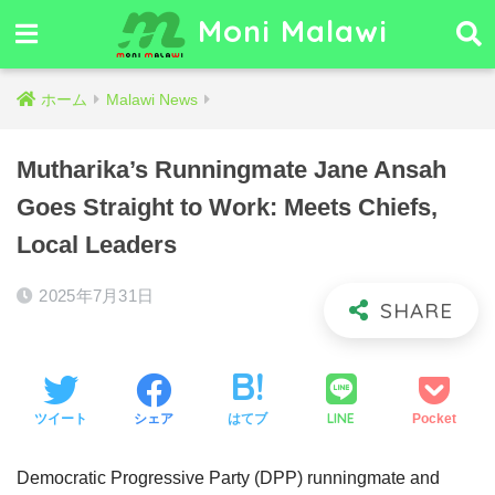
Moni Malawi
ホーム
Malawi News
Mutharika’s Runningmate Jane Ansah
Goes Straight to Work: Meets Chiefs,
Local Leaders
2025年7月31日
LINE
ツイート
シェア
はてブ
Pocket
Democratic Progressive Party (DPP) runningmate and