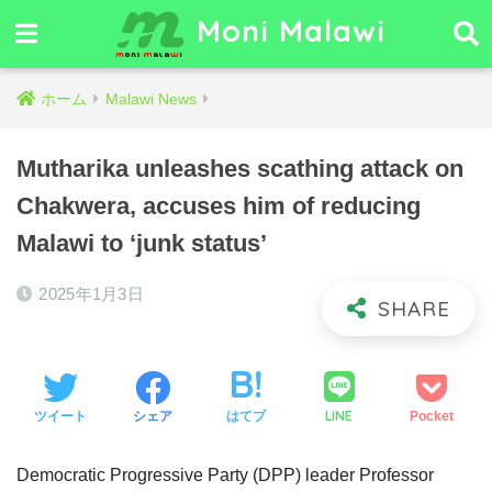
Moni Malawi
ホーム
Malawi News
Mutharika unleashes scathing attack on
Chakwera, accuses him of reducing
Malawi to ‘junk status’
2025年1月3日
LINE
ツイート
シェア
はてブ
Pocket
Democratic Progressive Party (DPP) leader Professor