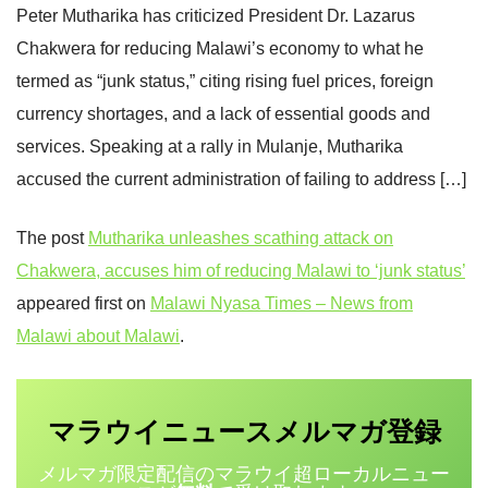
Peter Mutharika has criticized President Dr. Lazarus
Chakwera for reducing Malawi’s economy to what he
termed as “junk status,” citing rising fuel prices, foreign
currency shortages, and a lack of essential goods and
services. Speaking at a rally in Mulanje, Mutharika
accused the current administration of failing to address […]
The post
Mutharika unleashes scathing attack on
Chakwera, accuses him of reducing Malawi to ‘junk status’
appeared first on
Malawi Nyasa Times – News from
Malawi about Malawi
.
マラウイニュース
登録
メルマガ
メルマガ限定配信のマラウイ超ローカルニュー