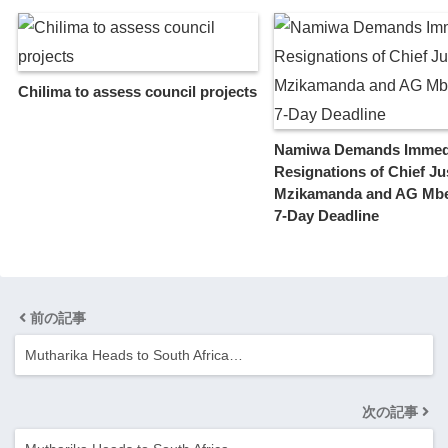
Chilima to assess council projects
Namiwa Demands Immed
Resignations of Chief Ju
Mzikamanda and AG Mbe
7-Day Deadline
前の記事
Mutharika Heads to South Africa…
次の記事