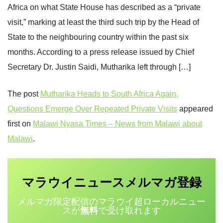
Africa on what State House has described as a “private
visit,” marking at least the third such trip by the Head of
State to the neighbouring country within the past six
months. According to a press release issued by Chief
Secretary Dr. Justin Saidi, Mutharika left through […]
The post
Mutharika Heads to South Africa Again,
Questions Emerge Over Repeated Private Visits
appeared
first on
Malawi Nyasa Times – News from Malawi about
Malawi
.
マラウイニュース
登録
メルマガ
メルマガ限定配信のマラウイ超ローカルニュー
スが
無料
で受け取れます