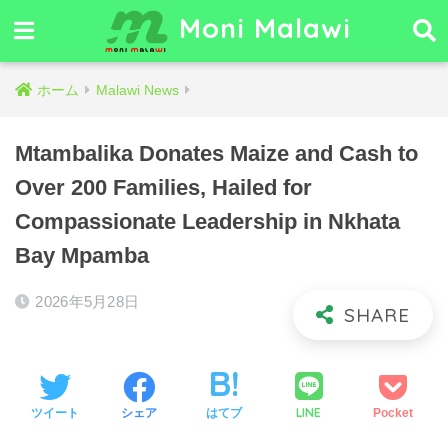
Moni Malawi
ホーム
Malawi News
Mtambalika Donates Maize and Cash to
Over 200 Families, Hailed for
Compassionate Leadership in Nkhata
Bay Mpamba
2026年5月28日
LINE
ツイート
シェア
はてブ
Pocket