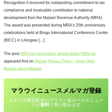
Recognition it received for outstanding commitment to tax
compliance and invaluable contribution to national
development from the Malawi Revenue Authority (MRA).
The award was presented during MRA’s 25th anniversary
celebrations held at Bingu International Conference Centre
(BICC) in Lilongwe […]
The post
MRA tax recognition award elates NBM plc
appeared first on
Malawi Nyasa Times – News from
Malawi about Malawi
.
マラウイニュース
登録
メルマガ
メルマガ限定配信のマラウイ超ローカルニュー
スが
無料
で受け取れます