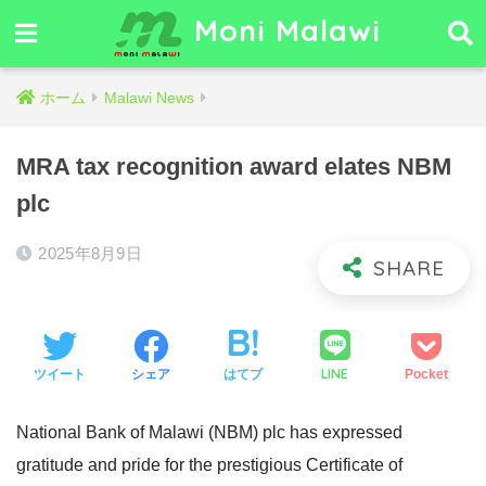
Moni Malawi
ホーム
Malawi News
MRA tax recognition award elates NBM
plc
2025年8月9日
LINE
ツイート
シェア
はてブ
Pocket
National Bank of Malawi (NBM) plc has expressed
gratitude and pride for the prestigious Certificate of