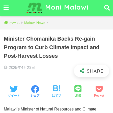
Moni Malawi
ホーム
Malawi News
Minister Chomanika Backs Re-gain
Program to Curb Climate Impact and
Post-Harvest Losses
2025年4月29日
LINE
ツイート
シェア
はてブ
Pocket
Malawi’s Minister of Natural Resources and Climate