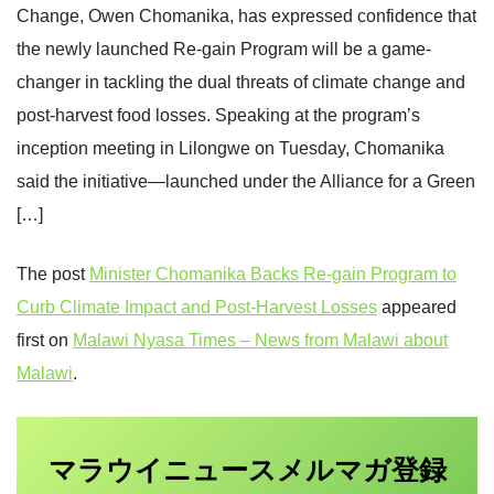
Change, Owen Chomanika, has expressed confidence that
the newly launched Re-gain Program will be a game-
changer in tackling the dual threats of climate change and
post-harvest food losses. Speaking at the program’s
inception meeting in Lilongwe on Tuesday, Chomanika
said the initiative—launched under the Alliance for a Green
[…]
The post
Minister Chomanika Backs Re-gain Program to
Curb Climate Impact and Post-Harvest Losses
appeared
first on
Malawi Nyasa Times – News from Malawi about
Malawi
.
マラウイニュース
登録
メルマガ