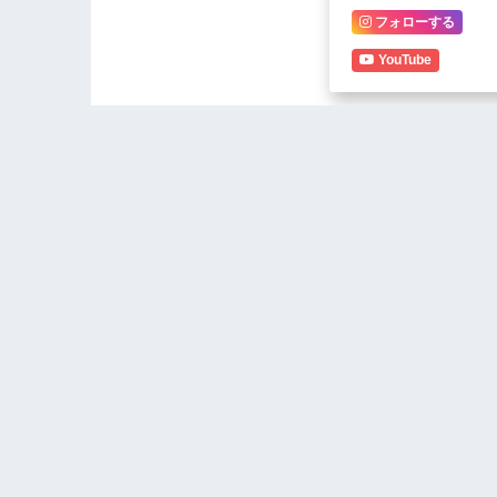
フォローする
YouTube
Wanderers
second-hal
Civo
Man Caught On Camera
Chewing A Lady On
Moving Motor Bike (Photos
+ Video)