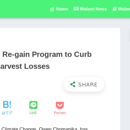
Home
Malawi News
Malaw
 Re-gain Program to Curb
Harvest Losses
LINE
はてブ
Pocket
nd Climate Change, Owen Chomanika, has