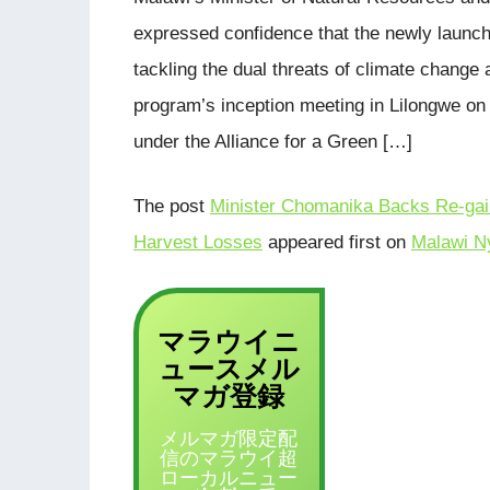
expressed confidence that the newly launc
tackling the dual threats of climate change
program’s inception meeting in Lilongwe on
under the Alliance for a Green […]
The post
Minister Chomanika Backs Re-gai
Harvest Losses
appeared first on
Malawi N
マラウイニ
ュース
メル
登録
マガ
メルマガ限定配
信のマラウイ超
ローカルニュー