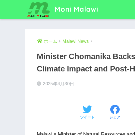
Moni Malawi
ホーム
Malawi News
Minister Chomanika Backs
Climate Impact and Post-
2025年4月30日
ツイート
シェア
Malawi’s Minister of Natural Resources a