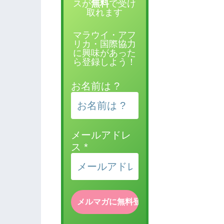
スが
無料
で受け
取れます
マラウイ・アフ
リカ・国際協力
に興味があった
ら登録しよう！
お名前は ?
メールアドレ
ス
*