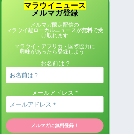
マラウイニュース
登録
メルマガ
メルマガ限定配信の
マラウイ超ローカルニュースが
無料
で受
け取れます
マラウイ・アフリカ・国際協力に
興味があったら登録しよう！
お名前は ?
メールアドレス
*