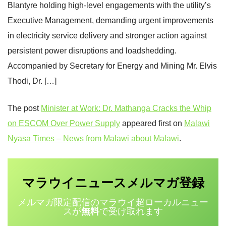
Blantyre holding high-level engagements with the utility’s
Executive Management, demanding urgent improvements
in electricity service delivery and stronger action against
persistent power disruptions and loadshedding.
Accompanied by Secretary for Energy and Mining Mr. Elvis
Thodi, Dr. […]
The post
Minister at Work: Dr. Mathanga Cracks the Whip
on ESCOM Over Power Supply
appeared first on
Malawi
Nyasa Times – News from Malawi about Malawi
.
マラウイニュース
登録
メルマガ
メルマガ限定配信のマラウイ超ローカルニュー
スが
無料
で受け取れます