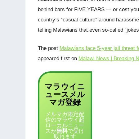
behind bars for FIVE YEARS — or cost you a
country’s “casual culture” around harassmen
telling Malawians that even so‑called “jokes
The post
Malawians face 5-year jail threat 
appeared first on
Malawi News | Breaking N
マラウイニ
ュース
メル
登録
マガ
メルマガ限定配
信のマラウイ超
ローカルニュー
スが
無料
で受け
取れます