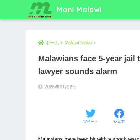
Moni Malawi
ホーム
Malawi News
Malawians face 5-year jail t
lawyer sounds alarm
2026年6月22日
ツイート
シェア
Malawians have been hit with a shock warni