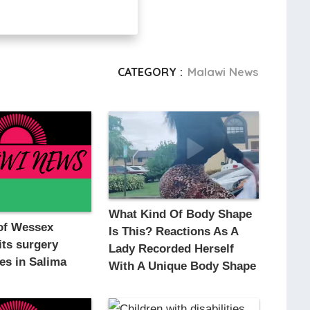
CATEGORY :
Malawi News
What Kind Of Body Shape
of Wessex
Is This? Reactions As A
its surgery
Lady Recorded Herself
ies in Salima
With A Unique Body Shape