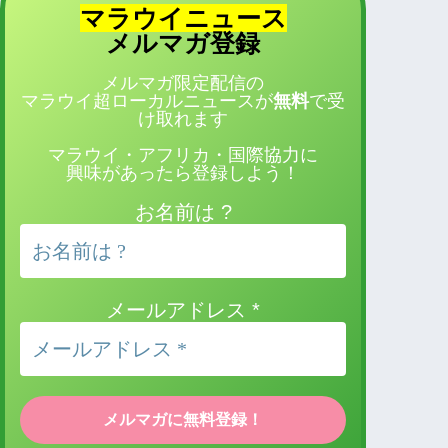
マラウイニュース
登録
メルマガ
メルマガ限定配信の
マラウイ超ローカルニュースが
無料
で受
け取れます
マラウイ・アフリカ・国際協力に
興味があったら登録しよう！
お名前は ?
メールアドレス
*