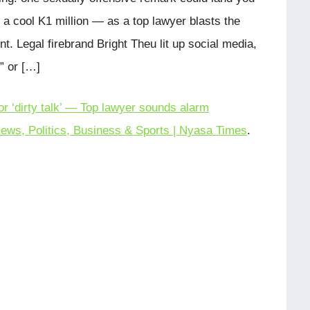
 cool K1 million — as a top lawyer blasts the
t. Legal firebrand Bright Theu lit up social media,
” or […]
for ‘dirty talk’ — Top lawyer sounds alarm
ews, Politics, Business & Sports | Nyasa Times
.