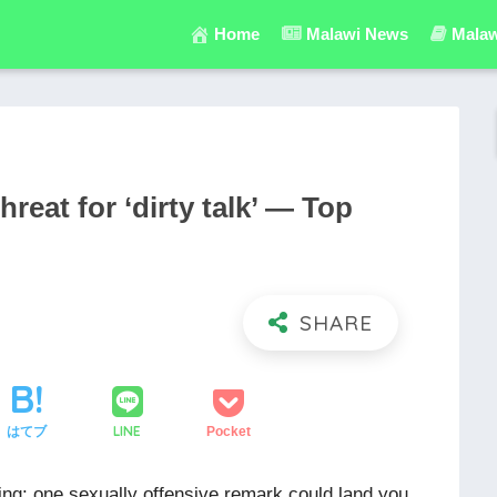
Home
Malawi News
Malaw
hreat for ‘dirty talk’ — Top
LINE
はてブ
Pocket
ng: one sexually offensive remark could land you