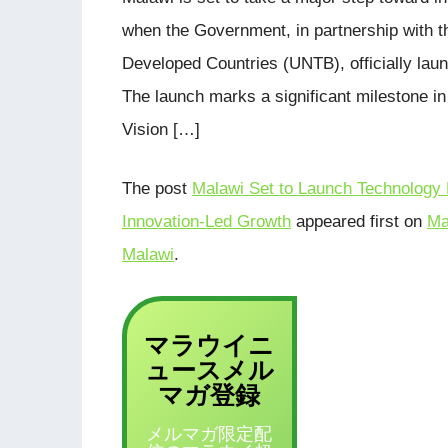
when the Government, in partnership with t
Developed Countries (UNTB), officially l
The launch marks a significant milestone in
Vision […]
The post
Malawi Set to Launch Technology
Innovation-Led Growth
appeared first on
Ma
Malawi
.
マラウイニ
ュース
メル
登録
マガ
メルマガ限定配