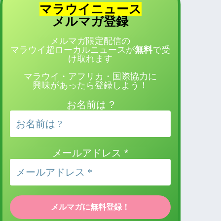
マラウイニュース
登録
メルマガ
メルマガ限定配信の
マラウイ超ローカルニュースが
無料
で受
け取れます
マラウイ・アフリカ・国際協力に
興味があったら登録しよう！
お名前は ?
メールアドレス
*