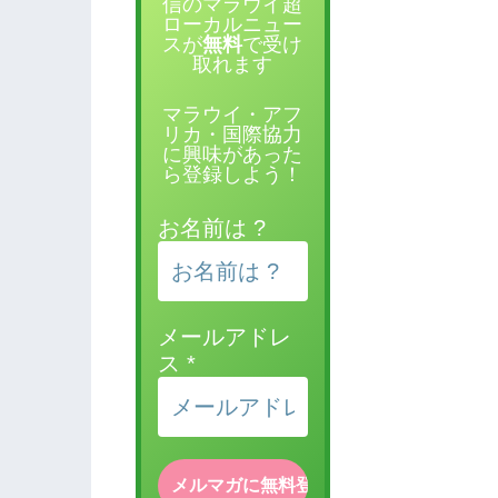
信のマラウイ超
ローカルニュー
スが
無料
で受け
取れます
マラウイ・アフ
リカ・国際協力
に興味があった
ら登録しよう！
お名前は ?
メールアドレ
ス
*