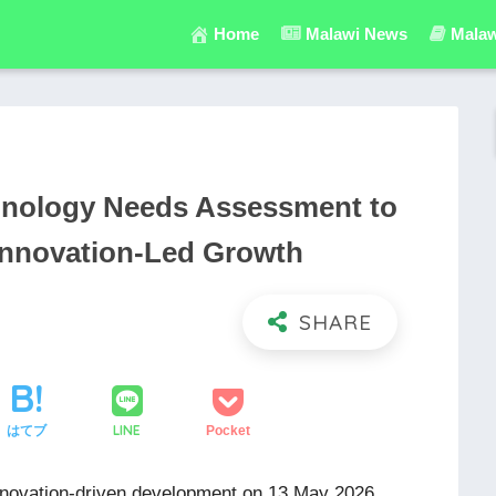
Home
Malawi News
Malaw
hnology Needs Assessment to
 Innovation-Led Growth
LINE
はてブ
Pocket
innovation-driven development on 13 May 2026