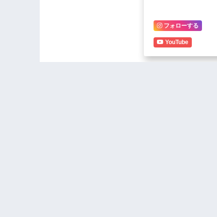
フォローする
YouTube
Noise poll
city resid
OOPS!TRIEPHORNIA
MPINGANJIRA’S
FACEBOOK PAGE