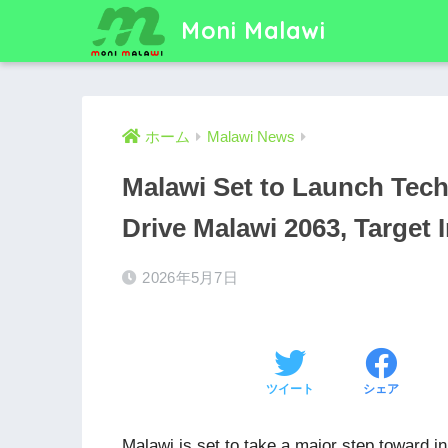
Moni Malawi
ホーム
Malawi News
Malawi Set to Launch Tec
Drive Malawi 2063, Target
2026年5月7日
ツイート
シェア
Malawi is set to take a major step toward 