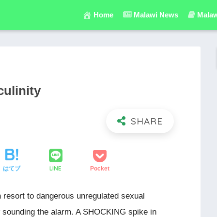
Home
Malawi News
Malaw
ulinity
LINE
はてブ
Pocket
resort to dangerous unregulated sexual
 sounding the alarm. A SHOCKING spike in