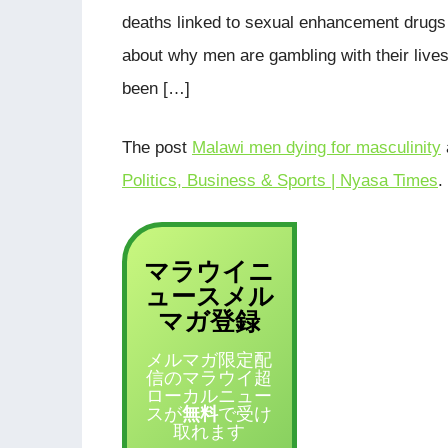
deaths linked to sexual enhancement drugs
about why men are gambling with their live
been […]
The post
Malawi men dying for masculinity
Politics, Business & Sports | Nyasa Times
.
マラウイニ
ュース
メル
登録
マガ
メルマガ限定配
信のマラウイ超
ローカルニュー
スが
無料
で受け
取れます