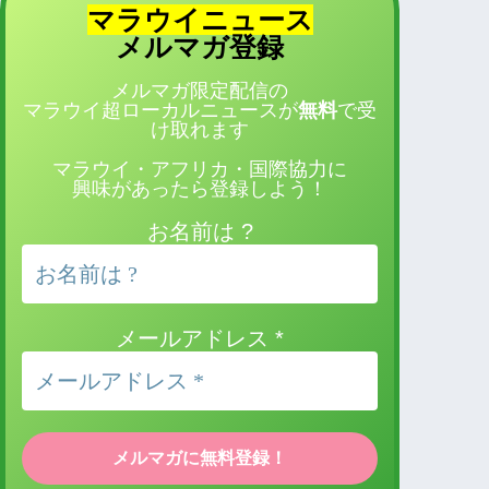
マラウイニュース
登録
メルマガ
メルマガ限定配信の
マラウイ超ローカルニュースが
無料
で受
け取れます
マラウイ・アフリカ・国際協力に
興味があったら登録しよう！
お名前は ?
メールアドレス
*