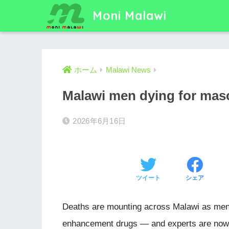
Moni Malawi
ホーム
Malawi News
Malawi men dying for masc
2026年6月16日
ツイート
シェア
Deaths are mounting across Malawi as men 
enhancement drugs — and experts are now