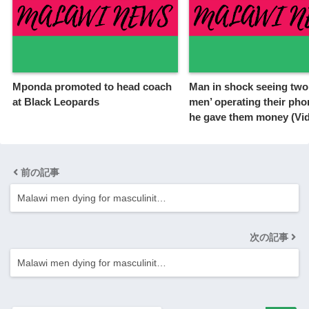
Mponda promoted to head coach
Man in shock seeing two 
at Black Leopards
men’ operating their pho
he gave them money (Vi
前の記事
Malawi men dying for masculinit…
次の記事
Malawi men dying for masculinit…