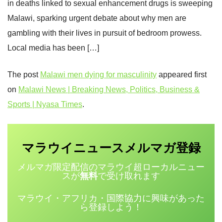
in deaths linked to sexual enhancement drugs is sweeping
Malawi, sparking urgent debate about why men are
gambling with their lives in pursuit of bedroom prowess.
Local media has been […]
The post
Malawi men dying for masculinity
appeared first
on
Malawi News | Breaking News, Politics, Business &
Sports | Nyasa Times
.
マラウイニュース
登録
メルマガ
メルマガ限定配信のマラウイ超ローカルニュー
スが
無料
で受け取れます
マラウイ・アフリカ・国際協力に興味があった
ら登録しよう！