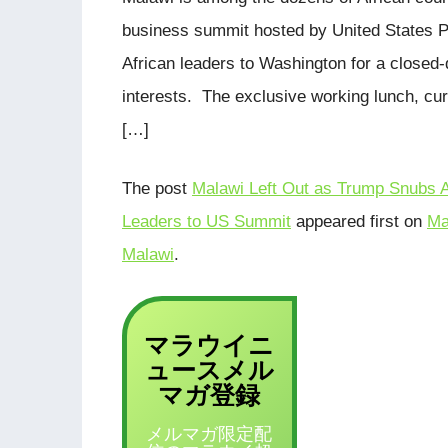
business summit hosted by United States Pr
African leaders to Washington for a close
interests. The exclusive working lunch, curr
[…]
The post
Malawi Left Out as Trump Snubs Af
Leaders to US Summit
appeared first on
Ma
Malawi
.
マラウイニ
ュース
メル
登録
マガ
メルマガ限定配