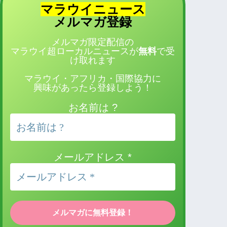
マラウイニュース
登録
メルマガ
メルマガ限定配信の
マラウイ超ローカルニュースが
無料
で受
け取れます
マラウイ・アフリカ・国際協力に
興味があったら登録しよう！
お名前は ?
メールアドレス
*