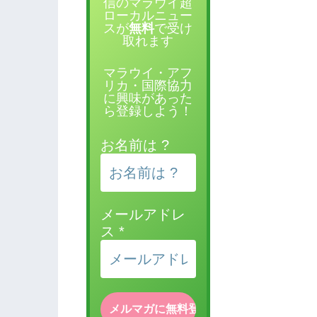
信のマラウイ超
ローカルニュー
スが
無料
で受け
取れます
マラウイ・アフ
リカ・国際協力
に興味があった
ら登録しよう！
お名前は ?
メールアドレ
ス
*