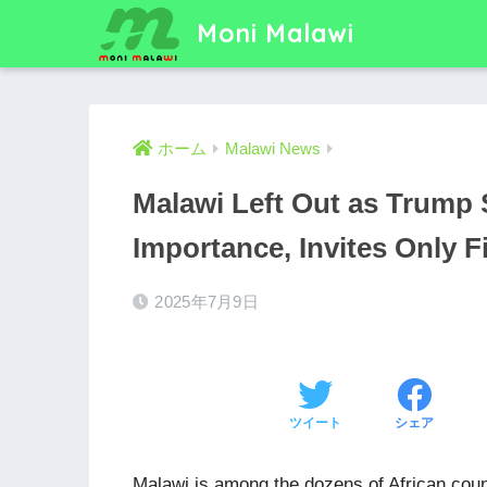
Moni Malawi
ホーム
Malawi News
Malawi Left Out as Trump 
Importance, Invites Only 
2025年7月9日
ツイート
シェア
Malawi is among the dozens of African coun