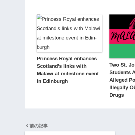
Princess Royal enhances
Two St. Jo
Scot­land’s links with
Students A
Malawi at mile­stone event
Alleged Po
in Edin­burgh
Illegally 
Drugs
前の記事