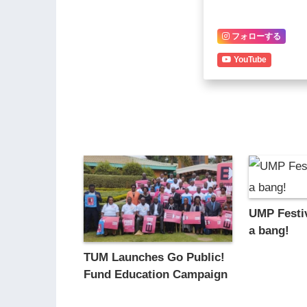
フォローする
YouTube
UMP Festiv
a bang!
TUM Launches Go Public!
Fund Education Campaign