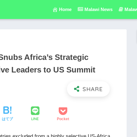
Home
Malawi News
Malaw
Snubs Africa’s Strategic
Five Leaders to US Summit
LINE
はてブ
Pocket
tries excluded from a highly selective US-Africa