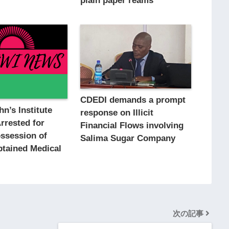
plain paper reams
CDEDI demands a prompt
hn’s Institute
response on Illicit
rrested for
Financial Flows involving
ssession of
Salima Sugar Company
Obtained Medical
次の記事