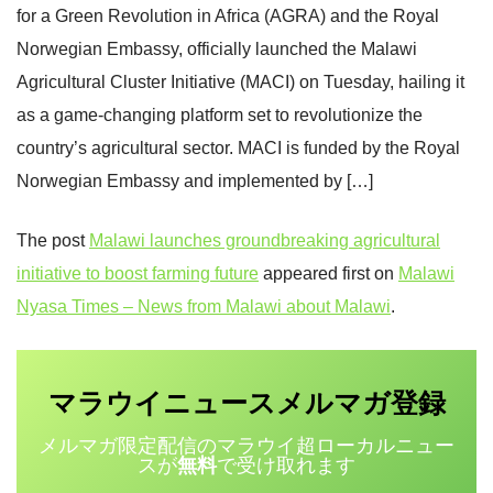
for a Green Revolution in Africa (AGRA) and the Royal
Norwegian Embassy, officially launched the Malawi
Agricultural Cluster Initiative (MACI) on Tuesday, hailing it
as a game-changing platform set to revolutionize the
country’s agricultural sector. MACI is funded by the Royal
Norwegian Embassy and implemented by […]
The post
Malawi launches groundbreaking agricultural
initiative to boost farming future
appeared first on
Malawi
Nyasa Times – News from Malawi about Malawi
.
マラウイニュース
登録
メルマガ
メルマガ限定配信のマラウイ超ローカルニュー
スが
無料
で受け取れます