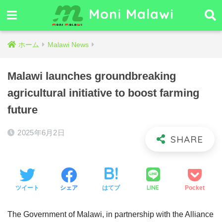
Moni Malawi
ホーム
Malawi News
Malawi launches groundbreaking
agricultural initiative to boost farming
future
2025年6月2日
LINE
ツイート
シェア
はてブ
Pocket
The Government of Malawi, in partnership with the Alliance