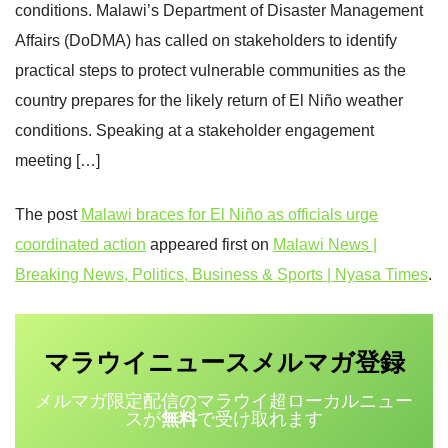
conditions. Malawi’s Department of Disaster Management
Affairs (DoDMA) has called on stakeholders to identify
practical steps to protect vulnerable communities as the
country prepares for the likely return of El Niño weather
conditions. Speaking at a stakeholder engagement
meeting […]
The post
Malawi braces for El Niño as officials urge
coordinated action
appeared first on
Malawi News |
Breaking News, Politics, Business & Sports | Nyasa Times
.
マラウイニュース
登録
メルマガ
メルマガ限定配信のマラウイ超ローカルニュー
スが
無料
で受け取れます