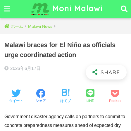
Moni Malawi
ホーム
Malawi News
Malawi braces for El Niño as officials
urge coordinated action
2026年6月17日
LINE
ツイート
シェア
はてブ
Pocket
Government disaster agency calls on partners to commit to
concrete preparedness measures ahead of expected dry