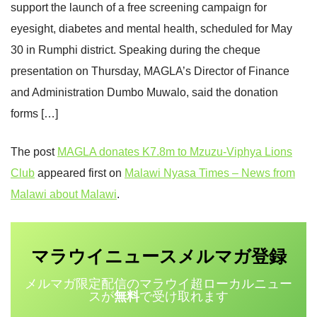
support the launch of a free screening campaign for
eyesight, diabetes and mental health, scheduled for May
30 in Rumphi district. Speaking during the cheque
presentation on Thursday, MAGLA’s Director of Finance
and Administration Dumbo Muwalo, said the donation
forms […]
The post
MAGLA donates K7.8m to Mzuzu-Viphya Lions
Club
appeared first on
Malawi Nyasa Times – News from
Malawi about Malawi
.
マラウイニュース
登録
メルマガ
メルマガ限定配信のマラウイ超ローカルニュー
スが
無料
で受け取れます