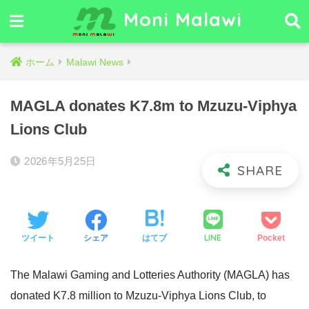
Moni Malawi
ホーム
Malawi News
MAGLA donates K7.8m to Mzuzu-Viphya
Lions Club
2026年5月25日
LINE
ツイート
シェア
はてブ
Pocket
The Malawi Gaming and Lotteries Authority (MAGLA) has
donated K7.8 million to Mzuzu-Viphya Lions Club, to