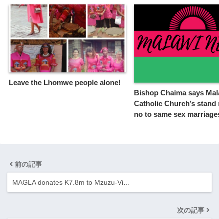
Leave the Lhomwe people alone!
Bishop Chaima says Mal
Catholic Church’s stand
no to same sex marriage
前の記事
MAGLA donates K7.8m to Mzuzu-Vi…
次の記事