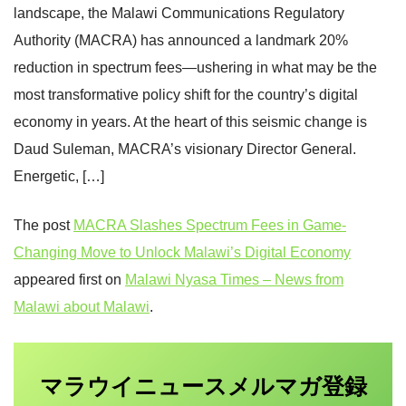
landscape, the Malawi Communications Regulatory
Authority (MACRA) has announced a landmark 20%
reduction in spectrum fees—ushering in what may be the
most transformative policy shift for the country’s digital
economy in years. At the heart of this seismic change is
Daud Suleman, MACRA’s visionary Director General.
Energetic, […]
The post
MACRA Slashes Spectrum Fees in Game-
Changing Move to Unlock Malawi’s Digital Economy
appeared first on
Malawi Nyasa Times – News from
Malawi about Malawi
.
マラウイニュース
登録
メルマガ