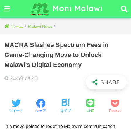
Moni Malawi
ホーム
Malawi News
MACRA Slashes Spectrum Fees in
Game-Changing Move to Unlock
Malawi’s Digital Economy
2025年7月2日
LINE
ツイート
シェア
はてブ
Pocket
In a move poised to redefine Malawi’s communication