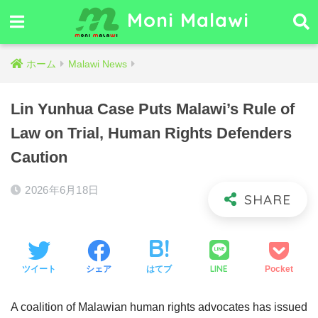
Moni Malawi
ホーム
Malawi News
Lin Yunhua Case Puts Malawi’s Rule of
Law on Trial, Human Rights Defenders
Caution
2026年6月18日
LINE
ツイート
シェア
はてブ
Pocket
A coalition of Malawian human rights advocates has issued