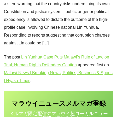
a stern warning that the country risks undermining its own
Constitution and justice system if public anger or political
expediency is allowed to dictate the outcome of the high-
profile case involving Chinese national Lin Yunhua.
Responding to reports suggesting that corruption charges
against Lin could be […]
The post
Lin Yunhua Case Puts Malawi’s Rule of Law on
Trial, Human Rights Defenders Caution
appeared first on
Malawi News | Breaking News, Politics, Business & Sports
| Nyasa Times
.
マラウイニュース
登録
メルマガ
メルマガ限定配信のマラウイ超ローカルニュー