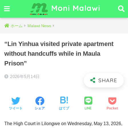
Moni Malawi
ホーム
Malawi News
“Lin Yinhua visited private apartment
without handcuffs while in Maula
Prison”
2026年5月14日
LINE
ツイート
シェア
はてブ
Pocket
The High Court in Lilongwe on Wednesday, May 13, 2026,