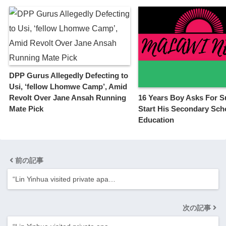
DPP Gurus Allegedly Defecting to
Usi, ‘fellow Lhomwe Camp’, Amid
Revolt Over Jane Ansah Running
16 Years Boy Asks For S
Mate Pick
Start His Secondary Sch
Education
前の記事
“Lin Yinhua visited private apa…
次の記事