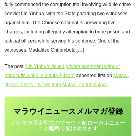
fully commenced the corruption trial involving wildlife crime
convict Lin Yinhua, with the State parading two witnesses
against him. The Chinese national is answering five
charges, including allegedly attempting to bribe prison and
judicial officers while serving his sentence. One of the
witnesses, Madalitso Chifomboti, […]
The post
“Lin Yinhua visited private apartment without
handcuffs while in Maula Prison”
appeared first on
Malawi
Nyasa Times – News from Malawi about Malawi
.
マラウイニュース
登録
メルマガ
メルマガ限定配信のマラウイ超ローカルニュー
スが
無料
で受け取れます