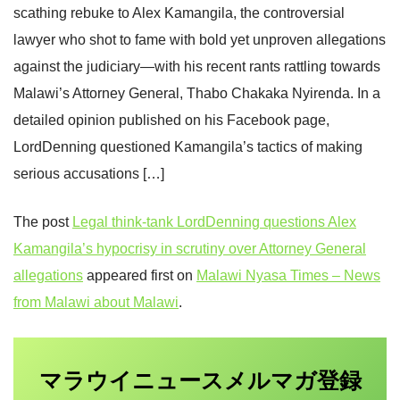
scathing rebuke to Alex Kamangila, the controversial
lawyer who shot to fame with bold yet unproven allegations
against the judiciary—with his recent rants rattling towards
Malawi’s Attorney General, Thabo Chakaka Nyirenda. In a
detailed opinion published on his Facebook page,
LordDenning questioned Kamangila’s tactics of making
serious accusations […]
The post
Legal think-tank LordDenning questions Alex
Kamangila’s hypocrisy in scrutiny over Attorney General
allegations
appeared first on
Malawi Nyasa Times – News
from Malawi about Malawi
.
マラウイニュース
登録
メルマガ