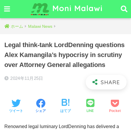
Moni Malawi
ホーム
Malawi News
Legal think-tank LordDenning questions
Alex Kamangila’s hypocrisy in scrutiny
over Attorney General allegations
2024年11月25日
LINE
ツイート
シェア
はてブ
Pocket
Renowned legal luminary LordDenning has delivered a