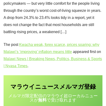
policymakers — but very little comfort for the people living
through the country’s worst cost‑of‑living squeeze in years.
A drop from 24.3% to 23.4% looks tidy in a report, yet it
does not change the fact that most households are still
battling rising prices, a weakened […]
The post
Kwacha weak, forex scarce, prices soaring: why
Malawi’s ‘improving’ inflation means little
appeared first on
Malawi News | Breaking News, Politics, Business & Sports
| Nyasa Times
.
マラウイニュース
登録
メルマガ
メルマガ限定配信のマラウイ超ローカルニュー
スが
無料
で受け取れます