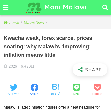
Moni Malawi
ホーム
Malawi News
Kwacha weak, forex scarce, prices
soaring: why Malawi’s ‘improving’
inflation means little
2026年6月20日
LINE
ツイート
シェア
はてブ
Pocket
Malawi’s latest inflation figures offer a neat headline for