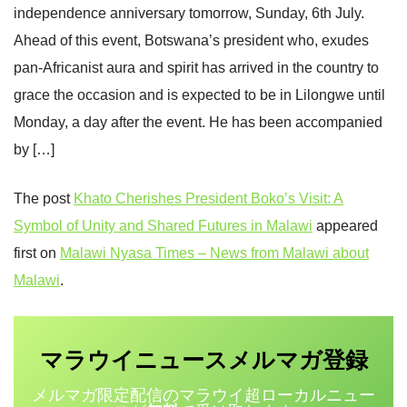
independence anniversary tomorrow, Sunday, 6th July.
Ahead of this event, Botswana’s president who, exudes
pan-Africanist aura and spirit has arrived in the country to
grace the occasion and is expected to be in Lilongwe until
Monday, a day after the event. He has been accompanied
by […]
The post
Khato Cherishes President Boko’s Visit: A
Symbol of Unity and Shared Futures in Malawi
appeared
first on
Malawi Nyasa Times – News from Malawi about
Malawi
.
マラウイニュース
登録
メルマガ
メルマガ限定配信のマラウイ超ローカルニュー