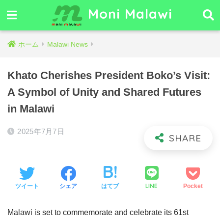
Moni Malawi
ホーム
Malawi News
Khato Cherishes President Boko’s Visit:
A Symbol of Unity and Shared Futures
in Malawi
2025年7月7日
LINE
ツイート
シェア
はてブ
Pocket
Malawi is set to commemorate and celebrate its 61st